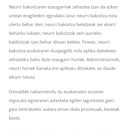
Neurri bakoitzaren ezaugarriak zehaztea izan da azken
urtean eragileekin egindako lana: neurri bakoitza nola
ulertu behar den; neurri bakoitza betetzeak zer ekarri
beharko lukeen; neurri bakoitzak zein aurreko
baldintzak izan behar dituen beteta. Finean, neurri
bakoitza euskararen ikuspegitik nola aplika daitekeen
zehazteko balio dute ezaugarri horiek. Administrazioek,
neurri horiek banaka ere aplikatu ditzakete, ez daude
elkarri lotuta.
Osinaldek nabarmendu du euskarazko aisiaren
inguruko egoeraren azterketa egiten laguntzeaz gain,
gaia zentratzeko aukera eman diela prozesuak, besteak
beste.