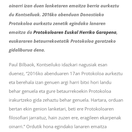
oinarri izan duen lanketaren emaitza berria aurkeztu
du Kontseiluak. 2016ko abenduan Donostiako
Protokoloa aurkeztu zenetik egindako lanaren
emaitza da
Protokoloaren Euskal Herriko Garapena
,
euskararen betaurrekoetatik Protokoloa garatzeko
gidaliburua dena.
Paul Bilbaok, Kontseiluko idazkari nagusiak esan
duenez, “2016ko abenduaren 17an Protokoloa aurkeztu
eta berehala izan genuen argi harri bitxi hori landu
behar genuela eta gure betaurrekoekin Protokoloa
irakurtzeko gida zehaztu behar genuela. Hartara, orduan
bertan ekin genion lanketari, beti ere Protokoloaren
filosofiari jarraituz, hain zuzen ere, eragileen ekarpenak
oinarri.” Ordutik hona egindako lanaren emaitza