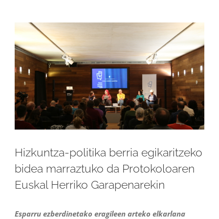
Ingrandisci
immagine
Hizkuntza-politika berria egikaritzeko
bidea marraztuko da Protokoloaren
Euskal Herriko Garapenarekin
Esparru ezberdinetako eragileen arteko elkarlana