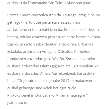
aurkeztu da Donostiako San Telmo Museoan gaur.
Prozesu parte-hartzailea izan da. Laurogei eragile baino
gehiagok hartu dute parte eta aniztasun hori
aurkezpenean islatu nahi izan da. Kontseiluko kideekin
batera, edukia osatzeko prozesuan parte hartze aktiboa
izan duten arlo desberdinetan aritu diren, Urtxintxa
Eskolako arduradun Amagoia Osinalde, PuntuEus
fundazioko zuzendari Josu Waliño, Sortzen elkarteko
euskara arduradun Olatz Egiguren eta LAB sindikatuko
euskara arduradun Amaia Aurrekoetxeak hartu dute
hitza. “Gogoratu nahiko genuke 2017ko maiatzean
euskal gehiengo sindikalak bat egin zuela
Protokoloarekin Donostiako Miramar jauregian”
gaineratu du.