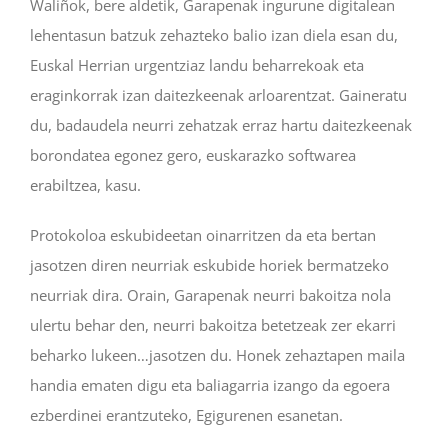
Waliñok, bere aldetik, Garapenak ingurune digitalean
lehentasun batzuk zehazteko balio izan diela esan du,
Euskal Herrian urgentziaz landu beharrekoak eta
eraginkorrak izan daitezkeenak arloarentzat. Gaineratu
du, badaudela neurri zehatzak erraz hartu daitezkeenak
borondatea egonez gero, euskarazko softwarea
erabiltzea, kasu.
Protokoloa eskubideetan oinarritzen da eta bertan
jasotzen diren neurriak eskubide horiek bermatzeko
neurriak dira. Orain, Garapenak neurri bakoitza nola
ulertu behar den, neurri bakoitza betetzeak zer ekarri
beharko lukeen…jasotzen du. Honek zehaztapen maila
handia ematen digu eta baliagarria izango da egoera
ezberdinei erantzuteko, Egigurenen esanetan.