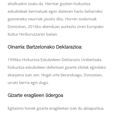
aholkuekin osatu da. Herritar guztien hizkuntza
eskubideak bermatuak egon daitezen hartu beharreko
gutxieneko neurriak jasoko ditu. Horren ondorioak
Donostian, 2016ko abenduan aurkeztu ziren Europako
Kultur Hiriburutzaren baitan.
Oinarria: Bartzelonako Deklarazioa:
1996ko Hizkuntza Eskubideen Deklarazio Unibertsala
hizkuntza eskubideen defentsan gizarte zibilak egindako
ekarpena izan zen. Hogei urte beranduago, Donostian,
urrats berria egin dugu.
Gizarte eragileen lidergoa
Egitasmo honek gizarte eragileetan izan du abiapuntua.