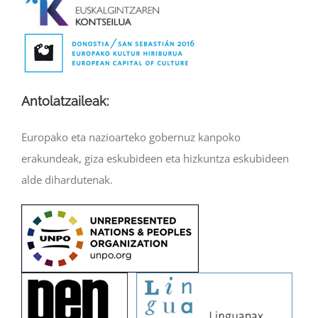
Antolatzaileak:
Europako eta nazioarteko gobernuz kanpoko
erakundeak, giza eskubideen eta hizkuntza eskubideen
alde dihardutenak.