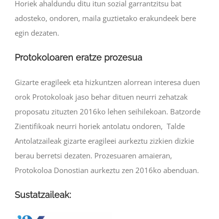
Horiek ahaldundu ditu itun sozial garrantzitsu bat
adosteko, ondoren, maila guztietako erakundeek bere
egin dezaten.
Protokoloaren eratze prozesua
Gizarte eragileek eta hizkuntzen alorrean interesa duen
orok Protokoloak jaso behar dituen neurri zehatzak
proposatu zituzten 2016ko lehen seihilekoan. Batzorde
Zientifikoak neurri horiek antolatu ondoren, Talde
Antolatzaileak gizarte eragileei aurkeztu zizkien dizkie
berau berretsi dezaten. Prozesuaren amaieran,
Protokoloa Donostian aurkeztu zen 2016ko abenduan.
Sustatzaileak: