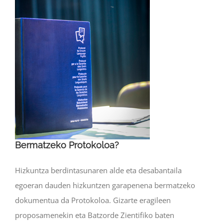
Bermatzeko Protokoloa?
Hizkuntza berdintasunaren alde eta desabantaila
egoeran dauden hizkuntzen garapenena bermatzeko
dokumentua da Protokoloa. Gizarte eragileen
proposamenekin eta Batzorde Zientifiko baten