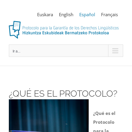
Saltar
al
Euskara
English
Español
Français
contenido
Ir a...
¿QUÉ ES EL PROTOCOLO?
¿Qué es el
Protocolo
para la